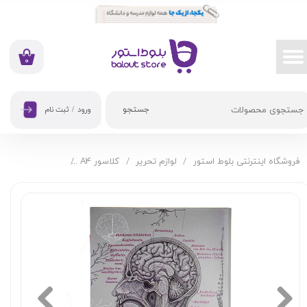
حساب کاربری من
تغییر گذر واژه
۰
سفارشات
جستجو
ورود
/
ثبت نام
خروج از حساب کاربری
فروشگاه اینترنتی بلوط استور
لوازم تحریر
کلاسور A4
کلاسور 26 حلقه دات نوت طرح BRAIN