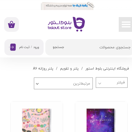
حساب کاربری من
تغییر گذر واژه
۰
سفارشات
جستجو
ورود
/
ثبت نام
خروج از حساب کاربری
فروشگاه اینترنتی بلوط استور
پلنر و تقویم
پلنر روزانه A6
مرتبط‌ترین