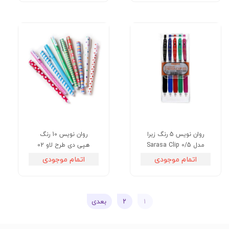
روان نویس 5 رنگ زبرا
روان نویس 10 رنگ
مدل Sarasa Clip 0/5
هپی دی طرح لاو 02
اتمام موجودی
اتمام موجودی
۱
۲
بعدی