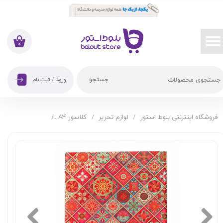
حساب کاربری من
تغییر گذر واژه
۰
سفارشات
جستجو
ورود
/
ثبت نام
خروج از حساب کاربری
فروشگاه اینترنتی بلوط استور
لوازم تحریر
کلاسور A4
دفتر کلاسور 26 حلقه راندو طرح فرش