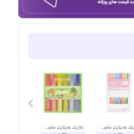
ماژیک هایلایتر مکعبی پاستلی ZUIXUA کد 01
ماژیک هایلایتر مکعبی معطر ZUIXUA کد 02