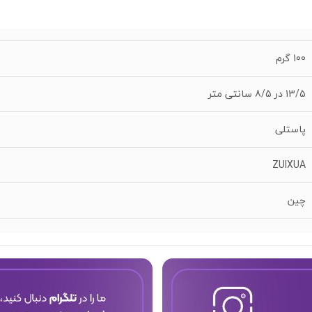
100 گرم
13/5 در 8/5 سانتی متر
پاستلی
ZUIXUA
چین