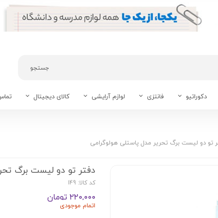
جستجو
دکوراتیو
فانتزی
لوازم آرایشی
کالای دیجیتال
تماس 
ان
 موبایل
 و هفتگی
اتود
قلک
پلنر روزانه A6
کیف جاکارتی
تراول ماگ، فلاسک
عاشقانه های کلاسیک
ی
پاک کن
پلنر آشپزی
کیسه آب گرم
ر تو دو لیست برگ تحریر مدل پاستلی هولوگرامی
دهی
دفتر خیاطی
جاقلمی و ارگانایزر
چسب
دفتر تو دو لیست برگ تحر
کد کالا: 149
ب
بوک مارک
۲۲۰,۰۰۰ تومان
A4
دفتر کلاسوری A5
اتمام موجودی
دفتر بولت ژورنال