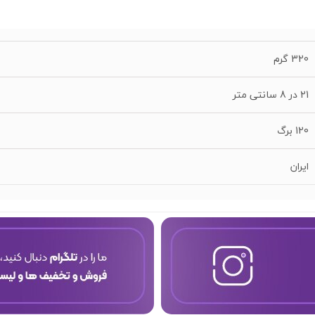
320 گرم
21 در 8 سانتی متر
120 برگ
ایران