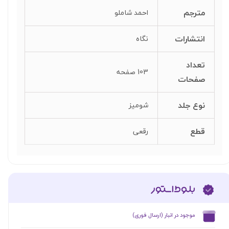
مترجم
احمد شاملو
انتشارات
نگاه
تعداد
103 صفحه
صفحات
نوع جلد
شومیز
قطع
رقعی
​موجود در انبار (ارسال فوری)