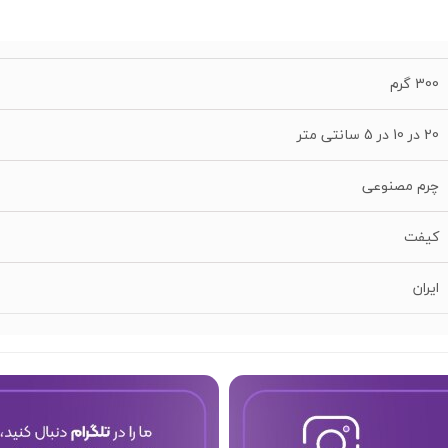
300 گرم
20 در 10 در 5 سانتی متر
چرم مصنوعی
کیفت
ایران