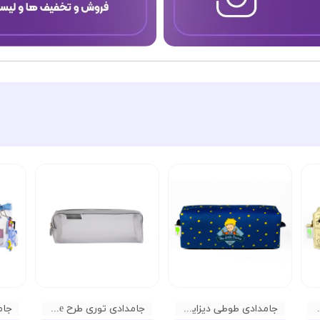
 طرح تن تن
جامدادی طوطی دیزاین طرح شازده کوچولو
جامدادی توری طرح Jane Gride