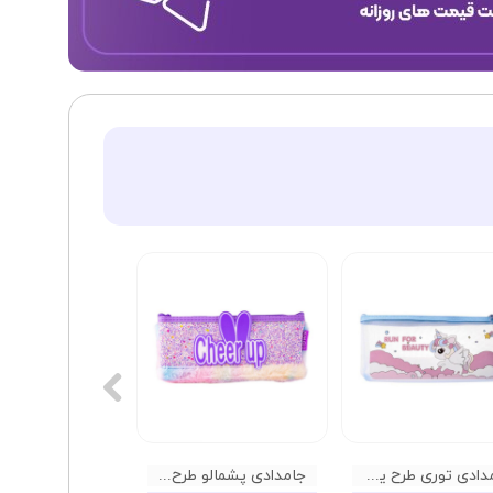
جامدادی توری طرح یونیکورن
جامدادی پشمالو طرح خرگوش