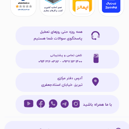
همه روزه حتی روزهای تعطیل
پاسخگوی سوالات شما هستیم
تلفن تماس و پشتیبانی
1400 113 0937 - 0382 316 0914
آدرس دفتر مرکزی
تبریز، خیابان استادجعفری
با ما همراه باشید