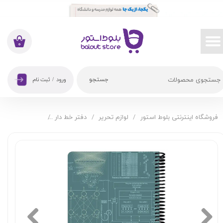
حساب کاربری من
تغییر گذر واژه
۰
سفارشات
جستجو
ورود
/
ثبت نام
خروج از حساب کاربری
فروشگاه اینترنتی بلوط استور
لوازم تحریر
دفتر خط دار
دفتر 100 برگ دات نوت طرح Engineering Software