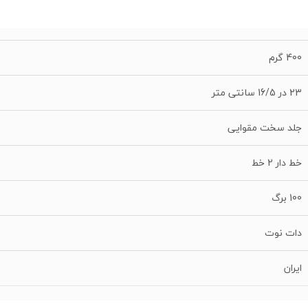
400 گرم
23 در 16/5 سانتی متر
جلد سخت مقوایی
خط دار 2 خط
100 برگ
دات نوت
ایران