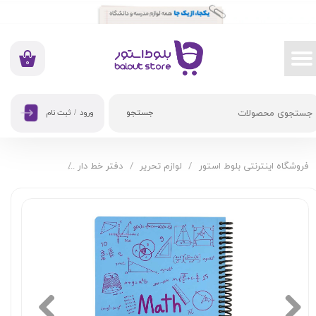
حساب کاربری من
تغییر گذر واژه
۰
سفارشات
جستجو
ورود
/
ثبت نام
خروج از حساب کاربری
فروشگاه اینترنتی بلوط استور
لوازم تحریر
دفتر خط دار
دفتر 100 برگ دات نوت طرح فرمول درس ریاضی