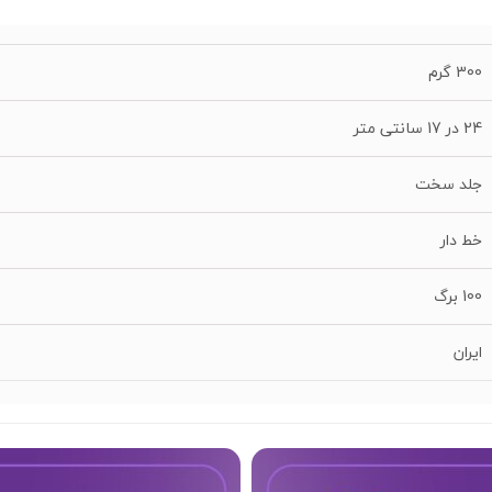
300 گرم
24 در 17 سانتی متر
جلد سخت
خط دار
100 برگ
ایران