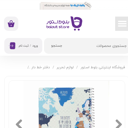
حساب کاربری من
تغییر گذر واژه
۰
سفارشات
جستجو
ورود
/
ثبت نام
خروج از حساب کاربری
فروشگاه اینترنتی بلوط استور
لوازم تحریر
دفتر خط دار
دفتر 100 برگ پیل سری جهان طرح 03