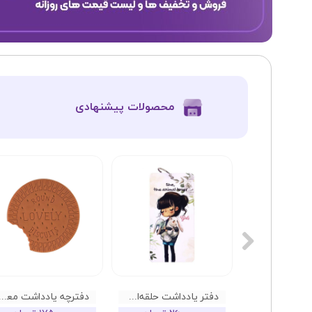
​محصولات پیشنهادی
دفتر یادداشت نقطه ای دات نوت طرح Bubble Note
دفتر یادداشت حلقه‌ای دات نوت سری دختران طرح 01
دفترچه یادداشت معطر طرح بیسک