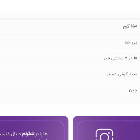
150 گرم
بی خط
10 در 7 سانتی متر
سیلیکونی معطر
چین