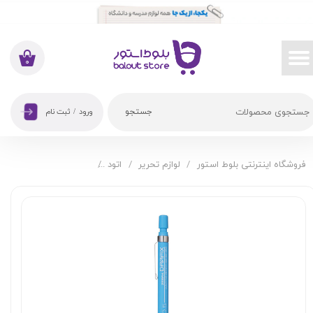
حساب کاربری من
تغییر گذر واژه
۰
سفارشات
جستجو
ورود
/
ثبت نام
خروج از حساب کاربری
فروشگاه اینترنتی بلوط استور
لوازم تحریر
اتود
اتود 0/5 میلیمتری زبرا مدل Drafix