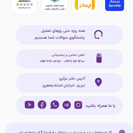
همه روزه حتی روزهای تعطیل
پاسخگوی سوالات شما هستیم
تلفن تماس و پشتیبانی
1400 113 0937 - 0382 316 0914
آدرس دفتر مرکزی
تبریز، خیابان استادجعفری
با ما همراه باشید
کلیه حقوق برند و وبسایت متعلق به فروشگاه بلوط استور