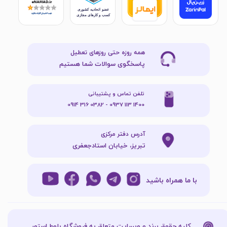
همه روزه حتی روزهای تعطیل
پاسخگوی سوالات شما هستیم
تلفن تماس و پشتیبانی
1400 113 0937 - 0382 316 0914
آدرس دفتر مرکزی
تبریز، خیابان استادجعفری
با ما همراه باشید
کلیه حقوق برند و وبسایت متعلق به فروشگاه بلوط استور