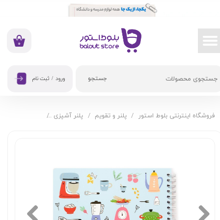
حساب کاربری من
تغییر گذر واژه
۰
سفارشات
جستجو
ورود
/
ثبت نام
خروج از حساب کاربری
فروشگاه اینترنتی بلوط استور
پلنر و تقویم
پلنر آشپزی
دفتر آشپزی آبر