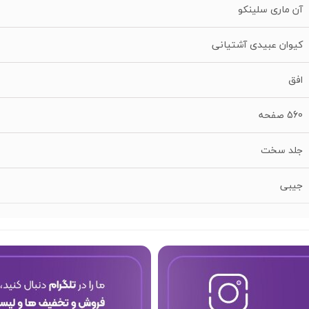
آن ماری سلینکو
کیوان عبیدی آشتیانی
افق
560 صفحه
جلد سخت
جیبی