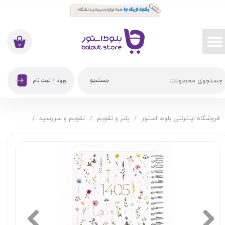
حساب کاربری من
تغییر گذر واژه
۰
سفارشات
جستجو
ورود
/
ثبت نام
خروج از حساب کاربری
فروشگاه اینترنتی بلوط استور
پلنر و تقویم
تقویم و سررسید
سررسید اروپایی 1405 د