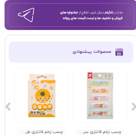
​محصولات پیشنهادی
چسب زخم فانتزی سری فشن کد 01
چسب زخم فانتزی طرح استوایی