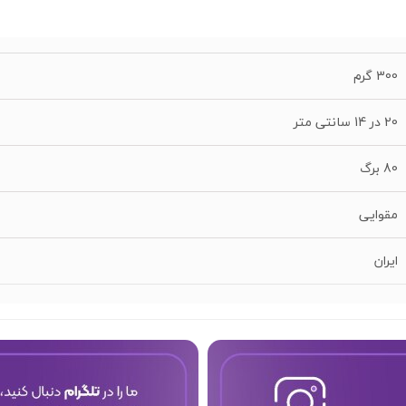
300 گرم
20 در 14 سانتی متر
80 برگ
مقوایی
ایران