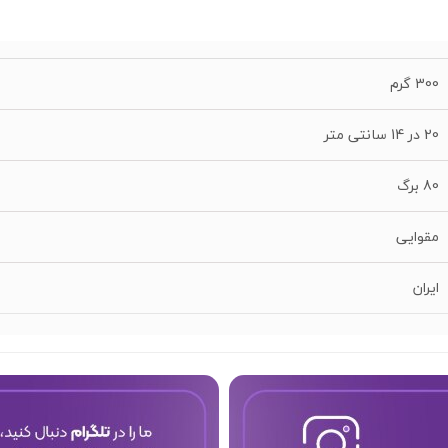
300 گرم
20 در 14 سانتی متر
80 برگ
مقوایی
ایران