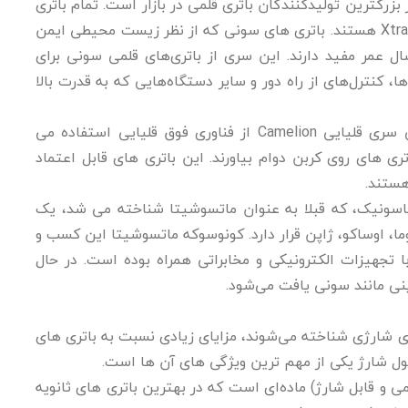
زرگترین تولیدکنندگان باتری قلمی در بازار است. تمام باتری
های سری پلاس سونی دارای فناوری Xtra Power هستند. باتری های سونی که از نظر زیست محیطی ایمن
ون جیوه هستند، از زمان تولید تا ۱۰ سال عمر مفید دارند. این سری از باتری‌های قلمی سونی برای
ها، کنترل‌های از راه دور و سایر دستگاه‌هایی که به قدرت بالا
باتری های قلمی سری قلیایی Camelion از فناوری فوق قلیایی استفاده می
باتری های روی کربن دوام بیاورند. این باتری های قابل اعتماد
اسونیک، که قبلا به عنوان ماتسوشیتا شناخته می شد، یک
ا، اوساکو، ژاپن قرار دارد. کونوسوکه ماتسوشیتا این کسب و
 با تجهیزات الکترونیکی و مخابراتی همراه بوده است. در حال
ی مانند سونی یافت می‌شود.
تری شارژی شناخته می‌شوند، مزایای زیادی نسبت به باتری های
 طول شارژ یکی از مهم ترین ویژگی های آن ها است.
 و قابل شارژ) ماده‌ای است که در بهترین باتری های ثانویه