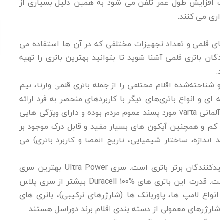
ب افزایش طول عمر تلفن می شود به همین دلیل بسیاری از
ری می کنند.
های قلمی و تعداد تجهیزات مختلفی که در آن ها استفاده می
ن باتری قلمی آشنا شوید تا بتوانید بهترین باتری را تهیه
.
شناخته‌شده اقلام مختلفی را از جمله باتری قلمی وارتا، نیم
ی و انواع باتری‌های دیگر با کاربردهای منحصر به فرد ارائه
می‌دهد. محصولات تولید شده توسط شرکت آلمانی varta مورد پسند عموم مردم بوده و دارای ویژگی هایی
ری کم و همچنین آیکون های بسیار مفید و قابل درک موجود بر
 اندازه، ساختار شیمیایی، تاریخ انقضا و کاربرد باتری) می
دوراسل یکی از تولیدکنندگان برتر باتری است. سری Ultra Power بهترین سری
باتری های Duracell تولید شده در بلژیک است. قدرت این باتری های Duracell ۱۰۰% بیشتر از سری پلاس
نواع لامپ ها، پاوربانک ها (شارژرهای ترکیبی)، باتری های
شارژرهای معمولی از دسته بندی اقلام برند دوراسل هستند.